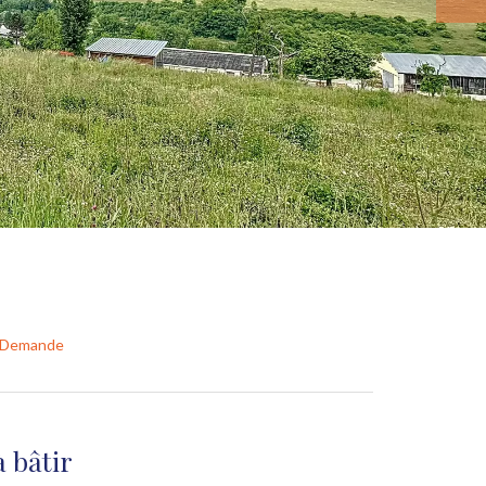
r Demande
à bâtir